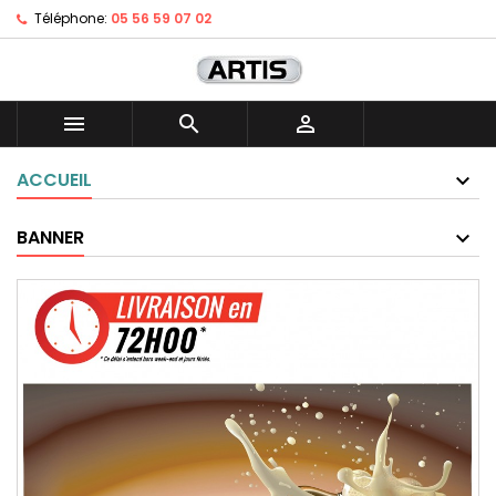
Téléphone:
05 56 59 07 02



ACCUEIL
BANNER