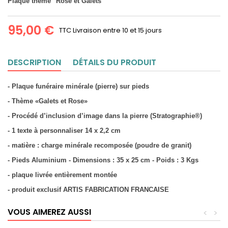
Plaque thème "Rose et Galets"
95,00 €
TTC
Livraison entre 10 et 15 jours
DESCRIPTION
DÉTAILS DU PRODUIT
- Plaque funéraire minérale (pierre) sur pieds
- Thème «Galets et Rose»
- Procédé d’inclusion d’image dans la pierre (Stratographie®)
- 1 texte à personnaliser 14 x 2,2 cm
- matière : charge minérale recomposée (poudre de granit)
- Pieds Aluminium - Dimensions : 35 x 25 cm - Poids : 3 Kgs
- plaque livrée entièrement montée
- produit exclusif ARTIS FABRICATION FRANCAISE
VOUS AIMEREZ AUSSI
<
>