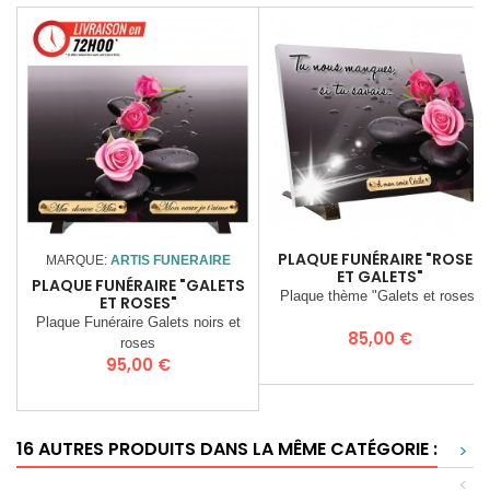
PLAQUE FUNÉRAIRE "ROSES
MARQUE:
ARTIS FUNERAIRE
ET GALETS"
PLAQUE FUNÉRAIRE "GALETS
Plaque thème "Galets et roses"
ET ROSES"
Plaque Funéraire Galets noirs et
Prix
85,00 €
roses
Prix
95,00 €
16 AUTRES PRODUITS DANS LA MÊME CATÉGORIE :
>
<