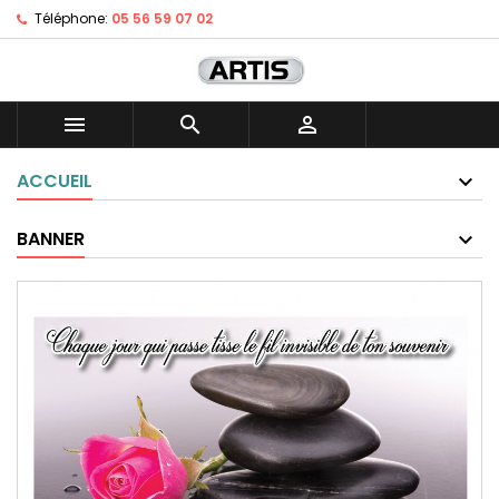
Téléphone:
05 56 59 07 02



ACCUEIL
BANNER