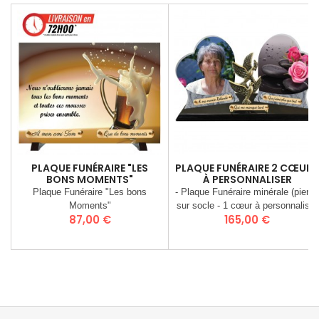
PLAQUE FUNÉRAIRE "LES
PLAQUE FUNÉRAIRE 2 CŒURS
BONS MOMENTS"
À PERSONNALISER
Plaque Funéraire "Les bons
- Plaque Funéraire minérale (pierre
Moments"
sur socle - 1 cœur à personnaliser
Prix
Prix
87,00 €
165,00 €
- Procédé d’inclusion d’image dans
la pierre (Stratographie®) - 1
bronze 2 colombes H 16 cm - 3
textes à personnaliser 14 x 2,2 cm
- Poids 3 kgs - dim. 44 x 21 cm