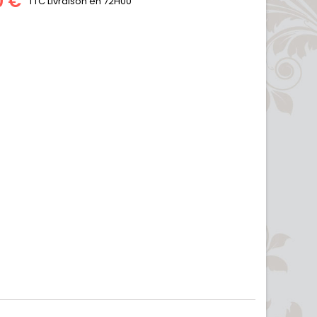
0 €
TTC
Livraison en 72H00