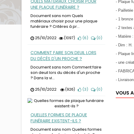
QUELS MATÉRIAUX CHOISIR POUR
- Plaque f
UNE PLAQUE FUNÉRAIRE ?
- Pailletée
Document sans nom Quels
- 1 bronz
matériaux choisir pour une plaque
funéraire ? Critères à pr...
- 2 textes
- Matière 
25/10/2022
(
6
)
(
0
)
(1097)
- Dim : H.
COMMENT FAIRE SON DEUIL LORS
- Plaque l
DU DÉCÈS D'UN PROCHE ?
- une cré
Document sans nom Comment faire
- FABRIC
son deuil lors du décès d'un proche
? Dans la vi...
- Livraiso
25/10/2022
(
3
)
(
0
)
(926)
VOUS A
QUELLES FORMES DE PLAQUE
FUNÉRAIRE EXISTENT-ILS ?
Document sans nom Quelles formes