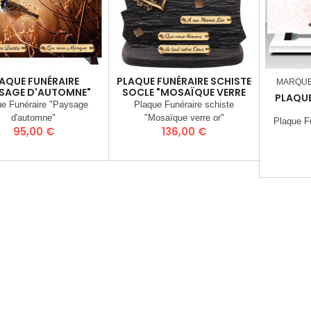
AQUE FUNÉRAIRE
PLAQUE FUNÉRAIRE SCHISTE
MARQU
SAGE D'AUTOMNE"
SOCLE "MOSAÏQUE VERRE
PLAQUE
OR"
ue Funéraire "Paysage
Plaque Funéraire schiste
d'automne"
"Mosaïque verre or"
Plaque F
Prix
Prix
95,00 €
136,00 €