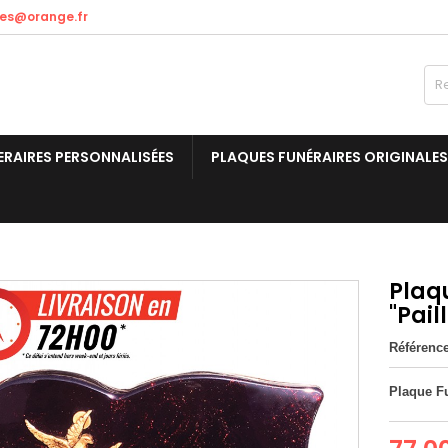
res@orange.fr
ERAIRES PERSONNALISÉES
PLAQUES FUNÉRAIRES ORIGINALES
Plaq
"Pail
Référenc
Plaque Fu