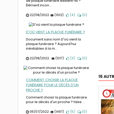
de plaque funéraire existent-ils ?
Élément incon...
22/08/2022
(
4
)
(
0
)
(1302)
D'OÙ VIENT LA PLAQUE FUNÉRAIRE ?
Document sans nom D'où vient la
plaque funéraire ? Aujourd'hui
inévitables à la m...
22/08/2022
(
3
)
(
0
)
(1017)
16 AUT
COMMENT CHOISIR LA PLAQUE
FUNÉRAIRE POUR LE DÉCÈS D'UN
PROCHE ?
Comment choisir la plaque funéraire
pour le décès d'un proche ? false ...
05/07/2022
(
5
)
(
0
)
(1497)