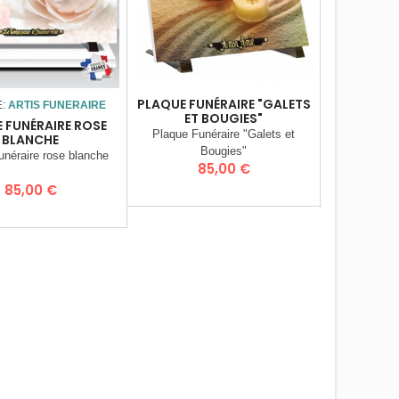
PLAQUE FUNÉRAIRE "GALETS
PLAQUE FU
E:
ARTIS FUNERAIRE
ET BOUGIES"
"MOSA
 FUNÉRAIRE ROSE
Plaque Funéraire "Galets et
Plaque F
BLANCHE
Bougies"
"Mos
unéraire rose blanche
Prix
Pr
85,00 €
1
Prix
85,00 €