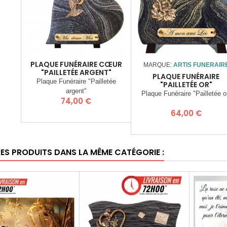
PLAQUE FUNÉRAIRE CŒUR
MARQUE:
ARTIS FUNERAIR
"PAILLETÉE ARGENT"
PLAQUE FUNÉRAIRE
Plaque Funéraire "Pailletée
"PAILLETÉE OR"
argent"
Plaque Funéraire "Pailletée o
Prix
74,00 €
Prix
64,00 €
RES PRODUITS DANS LA MÊME CATÉGORIE :