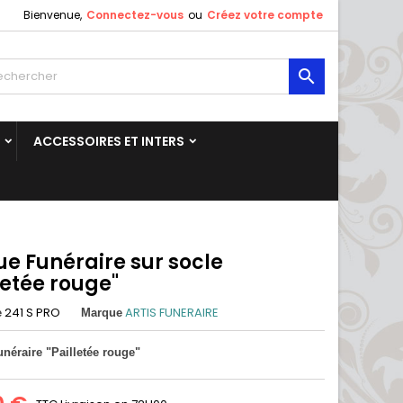
Bienvenue,
Connectez-vous
ou
Créez votre compte

ACCESSOIRES ET INTERS
ue Funéraire sur socle
letée rouge"
241 S PRO
ARTIS FUNERAIRE
e
Marque
néraire "Pailletée rouge"