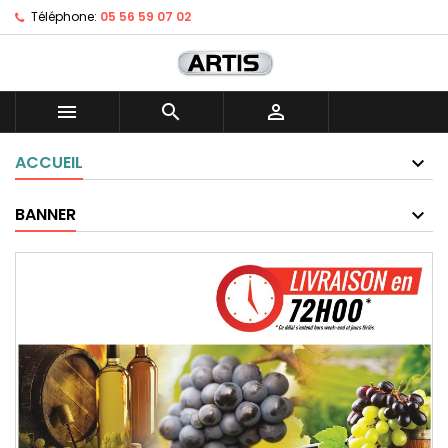
Téléphone:
05 56 59 07 02



ACCUEIL
BANNER