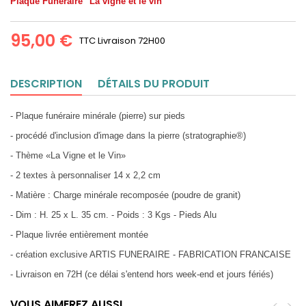
Plaque Funéraire "La vigne et le vin"
95,00 €
TTC
Livraison 72H00
DESCRIPTION
DÉTAILS DU PRODUIT
- Plaque funéraire minérale (pierre) sur pieds
- procédé d'inclusion d'image dans la pierre (stratographie®)
- Thème «La Vigne et le Vin»
- 2 textes à personnaliser 14 x 2,2 cm
- Matière : Charge minérale recomposée (poudre de granit)
- Dim : H. 25 x L. 35 cm. - Poids : 3 Kgs - Pieds Alu
- Plaque livrée entièrement montée
- création exclusive ARTIS FUNERAIRE - FABRICATION FRANCAISE
- Livraison en 72H (ce délai s'entend hors week-end et jours fériés)
VOUS AIMEREZ AUSSI
<
>