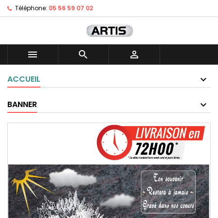
Téléphone:
05 56 59 07 02



ACCUEIL
BANNER