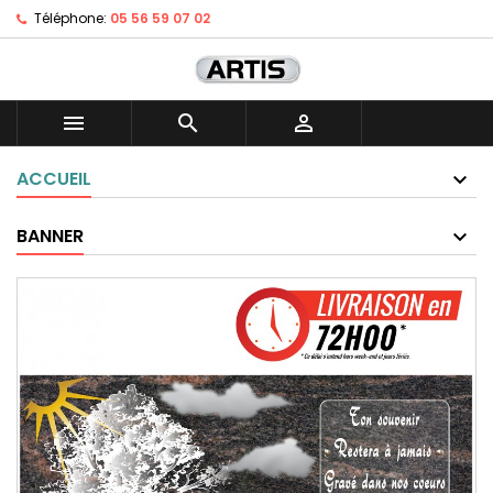
Téléphone:
05 56 59 07 02



ACCUEIL
BANNER