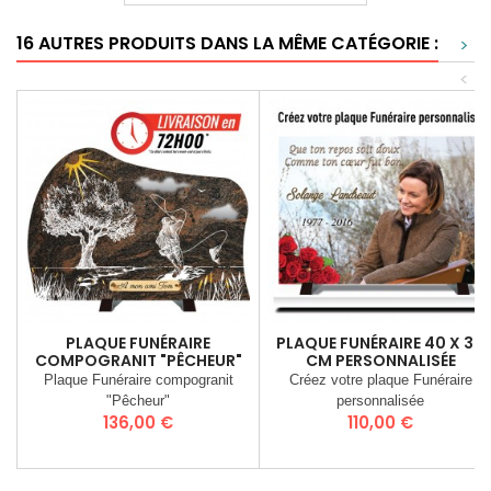
16 AUTRES PRODUITS DANS LA MÊME CATÉGORIE :
>
<
PLAQUE FUNÉRAIRE
PLAQUE FUNÉRAIRE 40 X 30
COMPOGRANIT "PÊCHEUR"
CM PERSONNALISÉE
Plaque Funéraire compogranit
Créez votre plaque Funéraire
"Pêcheur"
personnalisée
Prix
Prix
136,00 €
110,00 €