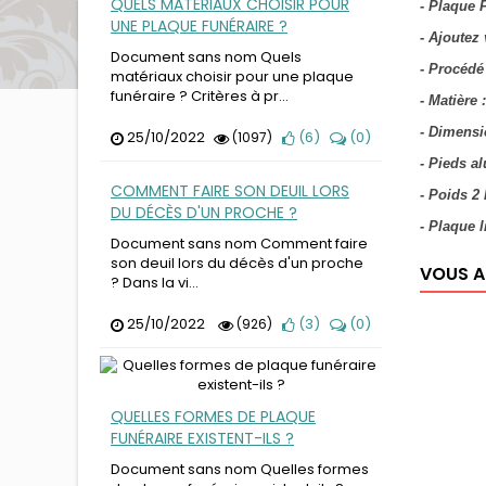
QUELS MATÉRIAUX CHOISIR POUR
- Plaque 
UNE PLAQUE FUNÉRAIRE ?
- Ajoutez 
Document sans nom Quels
- Procédé
matériaux choisir pour une plaque
funéraire ? Critères à pr...
- Matière
- Dimensi
25/10/2022
(
6
)
(
0
)
(1097)
- Pieds 
COMMENT FAIRE SON DEUIL LORS
- Poids 2
DU DÉCÈS D'UN PROCHE ?
- Plaque 
Document sans nom Comment faire
son deuil lors du décès d'un proche
VOUS A
? Dans la vi...
25/10/2022
(
3
)
(
0
)
(926)
QUELLES FORMES DE PLAQUE
FUNÉRAIRE EXISTENT-ILS ?
Document sans nom Quelles formes