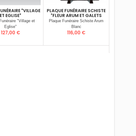
UNÉRAIRE "VILLAGE
PLAQUE FUNÉRAIRE SCHISTE
MARQUE:
ET EGLISE"
"FLEUR ARUM ET GALETS
PLAQUE F
BLANCS)
unéraire "Village et
Plaque Funéraire Schiste Arum
"PAIL
Eglise"
Blanc
Plaque Funéra
Prix
Prix
127,00 €
116,00 €
P
9