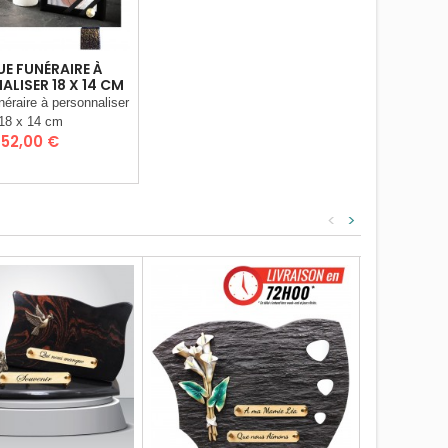
E FUNÉRAIRE À
LISER 18 X 14 CM
néraire à personnaliser
18 x 14 cm
Prix
52,00 €
<
>