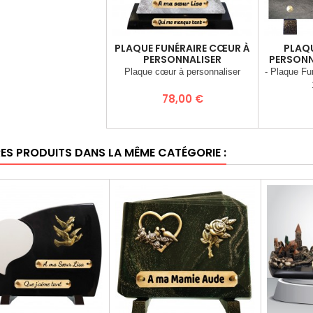
PLAQUE FUNÉRAIRE CŒUR À
PLAQU
PERSONNALISER
PERSONNA
Plaque cœur à personnaliser
- Plaque Fu
Prix
78,00 €
RES PRODUITS DANS LA MÊME CATÉGORIE :