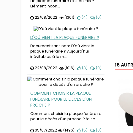
de plaque funéraire existent-ils ?
Élément incon...
22/08/2022
(
4
)
(
0
)
(1301)
D'OÙ VIENT LA PLAQUE FUNÉRAIRE ?
Document sans nom D'où vient la
plaque funéraire ? Aujourd'hui
inévitables à la m...
16 AUT
22/08/2022
(
3
)
(
0
)
(1016)
COMMENT CHOISIR LA PLAQUE
FUNÉRAIRE POUR LE DÉCÈS D'UN
PROCHE ?
Comment choisir la plaque funéraire
pour le décès d'un proche ? false ...
05/07/2022
(
5
)
(
0
)
(1496)