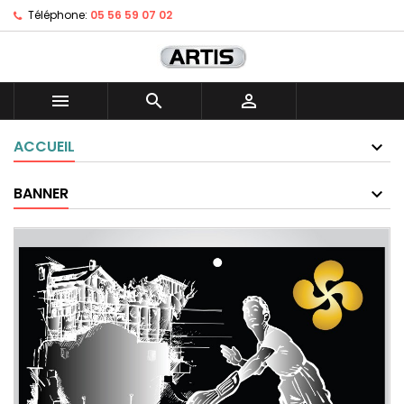
Téléphone:
05 56 59 07 02



ACCUEIL
BANNER