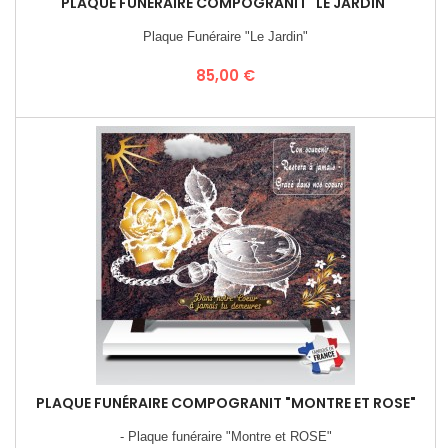
PLAQUE FUNÉRAIRE COMPOGRANIT "LE JARDIN"
Plaque Funéraire "Le Jardin"
Prix
85,00 €
PLAQUE FUNÉRAIRE COMPOGRANIT "MONTRE ET ROSE"
- Plaque funéraire "Montre et ROSE"