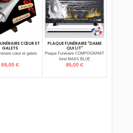
FUNÉRAIRE CŒUR ET
PLAQUE FUNÉRAIRE "DAME
PLAQUE FU
GALETS
QUI LIT"
"LIV
néraire cœur et galets
Plaque Funéraire COMPOGRANIT
Plaque F
fond MAAS BLUE
Prix
Prix
P
69,00 €
85,00 €
9