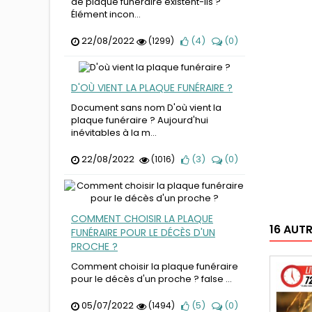
de plaque funéraire existent-ils ?
Élément incon...
22/08/2022
(
4
)
(
0
)
(1299)
D'OÙ VIENT LA PLAQUE FUNÉRAIRE ?
Document sans nom D'où vient la
plaque funéraire ? Aujourd'hui
inévitables à la m...
22/08/2022
(
3
)
(
0
)
(1016)
COMMENT CHOISIR LA PLAQUE
16 AUT
FUNÉRAIRE POUR LE DÉCÈS D'UN
PROCHE ?
Comment choisir la plaque funéraire
pour le décès d'un proche ? false ...
05/07/2022
(
5
)
(
0
)
(1494)