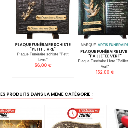
PLAQUE FUNÉRAIRE SCHISTE
MARQUE:
ARTIS FUNERAIR
"PETIT LIVRE"
PLAQUE FUNÉRAIRE LIVR
Plaque Funéraire schiste "Petit
"PAILLETÉE VERT"
Livre"
Plaque Funéraire Livre "Paille
Prix
56,00 €
Vert"
Prix
152,00 €
RES PRODUITS DANS LA MÊME CATÉGORIE :