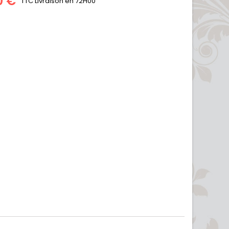
0 €
TTC
Livraison en 72H00