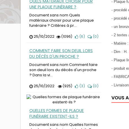
QUELS MATÉRIAUX CHOISIR POUR
- Plaque f
UNE PLAQUE FUNÉRAIRE ?
- procédé d
Document sans nom Quels
- procédé 
matériaux choisir pour une plaque
funéraire ? Critères à pr...
- un bronz
- 2 textes
25/10/2022
(
6
)
(
0
)
(1096)
- Matière 
COMMENT FAIRE SON DEUIL LORS
- Dim : H.
DU DÉCÈS D'UN PROCHE ?
- Plaque l
Document sans nom Comment faire
- produit
son deuil lors du décès d'un proche
? Dans la vi...
- FABRIC
- Livraiso
25/10/2022
(
3
)
(
0
)
(925)
VOUS A
QUELLES FORMES DE PLAQUE
FUNÉRAIRE EXISTENT-ILS ?
Document sans nom Quelles formes