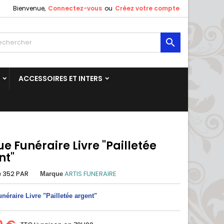
Bienvenue,
Connectez-vous
ou
Créez votre compte

ACCESSOIRES ET INTERS
e Funéraire Livre "Pailletée
nt"
352 PAR
ARTIS FUNERAIRE
e
Marque
néraire Livre "Pailletée argent"